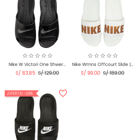
Nike W Victori One Shwer...
Nike Wmns Offcourt Slide |...
Precio
Precio
Precio
Precio
S/ 83.85
S/ 129.00
S/ 99.00
S/ 189.00
Regular
Regular
¡OFERTA!
-38%