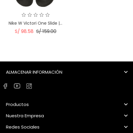
Nike W Victori One Slide |...
Precio
Precio
S/ 98.58
S/ 159.00
Regular

ALMACENAR INFORMACIÓN

Productos

Nuestra Empresa

Redes Sociales