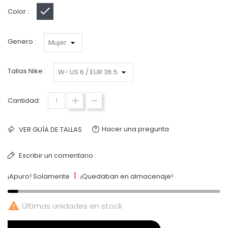
Color :
Negro
Genero :
Tallas Nike :
Cantidad:
Hacer una pregunta
VER GUÍA DE TALLAS
Escribir un comentario
1
¡Apuro! Solamente
¡Quedaban en almacenaje!

Últimas unidades en stock