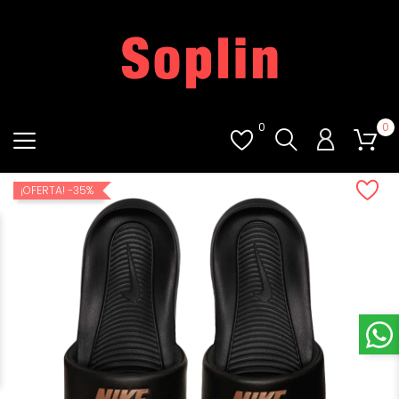
0
0
¡OFERTA!
-35%