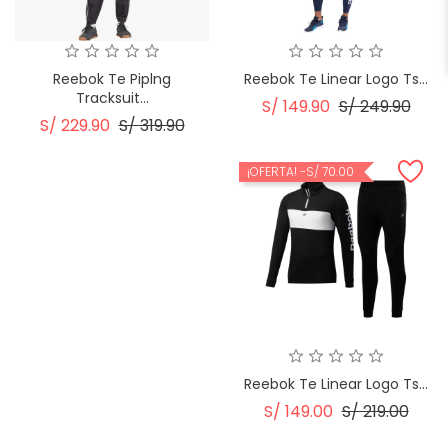
Reebok Te Piplng
Reebok Te Linear Logo Ts...
Tracksuit...
Precio
Prec
S/ 149.90
S/ 249.90
Precio
Precio
S/ 229.90
S/ 319.90
Regular
Regular
¡OFERTA!
-S/ 70.00
Reebok Te Linear Logo Ts...
Precio
Prec
S/ 149.00
S/ 219.00
Regular