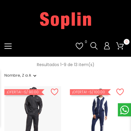
0
0
Resultados 1-9 de 13 item(s)
Nombre, Z a A
¡OFERTA!
-S/ 90.00
¡OFERTA!
-S/ 100.00