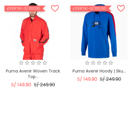
¡OFERTA!
-S/ 100.00
¡OFERTA!
-S/ 100.00
Puma Avenir Woven Track
Puma Avenir Hoody | Sku...
Top...
Precio
Prec
S/ 149.90
S/ 249.90
Precio
Precio
S/ 149.90
S/ 249.90
Regular
Regular
¡OFERTA!
-60%