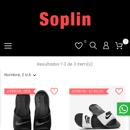
0
0
Resultados 1-3 de 3 item(s)
Nombre, Z a A
¡OFERTA!
-35%
¡OFERTA!
-S/ 60.00