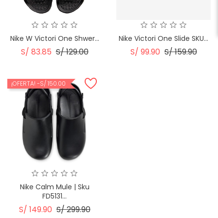
Nike W Victori One Shwer...
Nike Victori One Slide SKU...
Precio
Precio
Precio
Preci
S/ 83.85
S/ 129.00
S/ 99.90
S/ 159.90
Regular
Regular
¡OFERTA!
-S/ 150.00
Nike Calm Mule | Sku
FD5131...
Precio
Precio
S/ 149.90
S/ 299.90