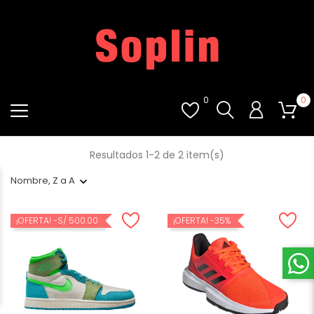
0
0
Resultados 1-2 de 2 item(s)
Nombre, Z a A
¡OFERTA!
-S/ 500.00
¡OFERTA!
-35%