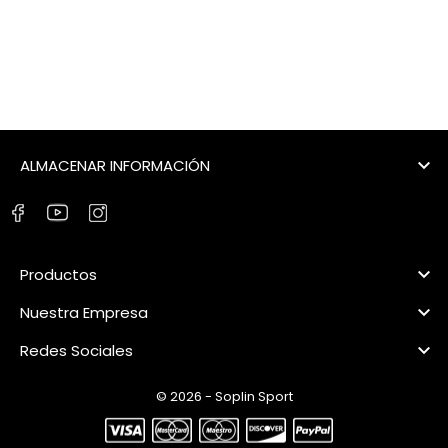
Precio
Precio
S/ 159.00
S/ 199.00
Regular
1
2
3
…
6
Siguiente


ALMACENAR INFORMACIÓN

Productos

Nuestra Empresa

Redes Sociales
© 2026 - Soplin Sport