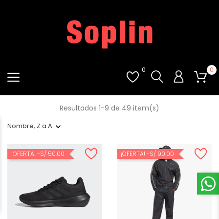
0
0
Resultados 1-9 de 49 item(s)
Nombre, Z a A
¡OFERTA!
-S/ 50.00
¡OFERTA!
-S/ 90.00