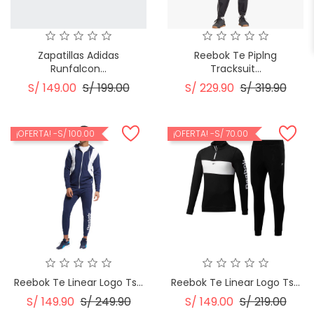
Zapatillas Adidas
Reebok Te Piplng
Runfalcon...
Tracksuit...
Precio
Precio
Precio
Prec
S/ 149.00
S/ 199.00
S/ 229.90
S/ 319.90
Regular
Regular
¡OFERTA!
-S/ 100.00
¡OFERTA!
-S/ 70.00
Reebok Te Linear Logo Ts...
Reebok Te Linear Logo Ts...
Precio
Precio
Precio
Prec
S/ 149.90
S/ 249.90
S/ 149.00
S/ 219.00