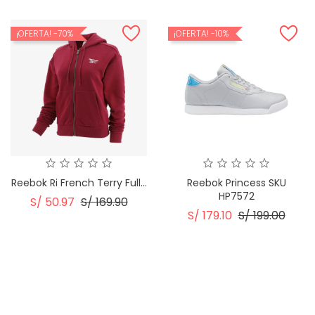
Regular
Regular
¡OFERTA!
-70%
¡OFERTA!
-10%
Reebok Ri French Terry Full...
Reebok Princess SKU
HP7572
Precio
Precio
S/ 50.97
S/ 169.90
Precio
Preci
Regular
S/ 179.10
S/ 199.00
Regular
¡OFERTA!
-S/ 60.00
¡OFERTA!
-S/ 30.00