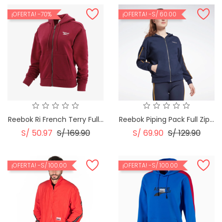
¡OFERTA!
-70%
¡OFERTA!
-S/ 60.00
Reebok Ri French Terry Full...
Reebok Piping Pack Full Zip...
Precio
Precio
Precio
Preci
S/ 50.97
S/ 169.90
S/ 69.90
S/ 129.90
Regular
Regular
¡OFERTA!
-S/ 100.00
¡OFERTA!
-S/ 100.00