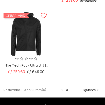
Precio
Prec
S/ 239.00
S/ 329.00
Regular
¡OFERTA!
-60%
Nike Tech Pack Ultra Lt J |...
Precio
Precio
S/ 259.60
S/ 649.00
Regular
Resultados 1-9 de 21 item(s)
1
2
3
Siguiente
