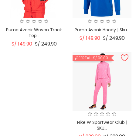
Puma Avenir Woven Track
Puma Avenir Hoody | Sku...
Top...
Precio
Prec
S/ 149.90
S/ 249.90
Precio
Precio
S/ 149.90
S/ 249.90
Regular
Regular
¡OFERTA!
-S/ 90.00
Nike W Sportwear Club |
SKU...