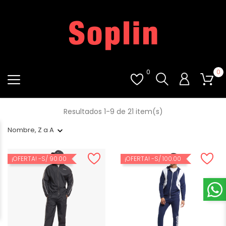
0
0
Resultados 1-9 de 21 item(s)
Nombre, Z a A
¡OFERTA!
-S/ 90.00
¡OFERTA!
-S/ 100.00