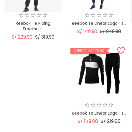
Reebok Te Piplng
Reebok Te Linear Logo Ts...
Tracksuit...
Precio
Prec
S/ 149.90
S/ 249.90
Precio
Precio
S/ 229.90
S/ 319.90
Regular
Regular
¡OFERTA!
-S/ 70.00
Reebok Te Linear Logo Ts...
Precio
Prec
S/ 149.00
S/ 219.00
Regular