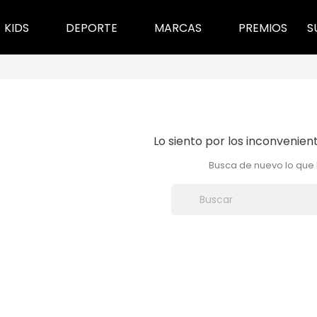
KIDS
DEPORTE
MARCAS
PREMIOS
S
keyboard_arrow_down
keyboard_arrow_down
keyboard_arrow_down
Lo siento por los inconvenien
Busca de nuevo lo que