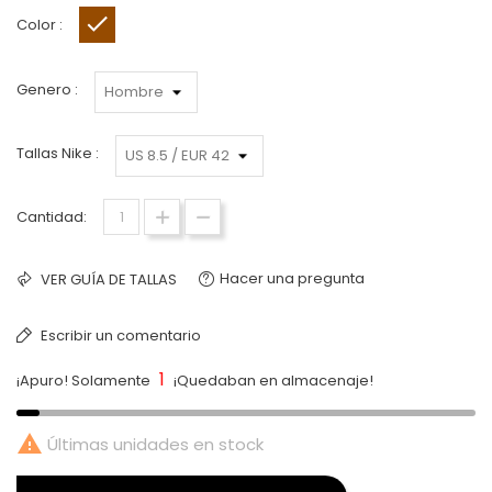
Color :
Marrón
Genero :
Tallas Nike :
Cantidad:
Hacer una pregunta
VER GUÍA DE TALLAS
Escribir un comentario
1
¡Apuro! Solamente
¡Quedaban en almacenaje!

Últimas unidades en stock