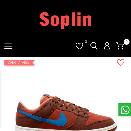
0
0
¡OFERTA!
-15%